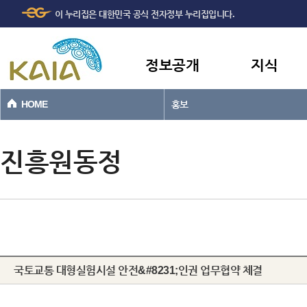
주메뉴
본문바로가기
이 누리집은 대한민국 공식 전자정부 누리집입니다.
바로가기
정보공개
지식
HOME
홍보
진흥원동정
국토교통 대형실험시설 안전&#8231;인권 업무협약 체결