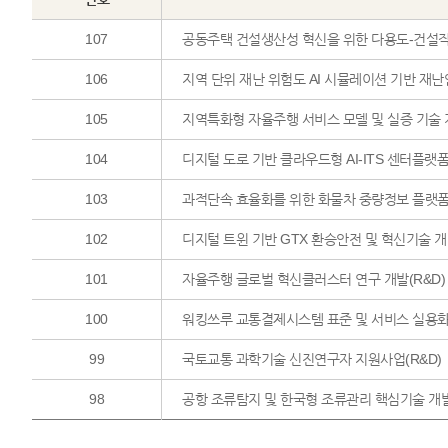
107
공동주택 건설생산성 혁신을 위한 다용도-건설작업
106
지역 단위 재난 위험도 AI 시뮬레이션 기반 재난
105
지역특화형 자율주행 서비스 모델 및 실증 기술 개
104
디지털 도로 기반 클라우드형 AI-ITS 센터플랫
103
과적단속 효율화를 위한 화물차 중량정보 플랫폼
102
디지털 트윈 기반 GTX 환승안전 및 혁신기술 개발
101
자율주행 글로벌 혁신클러스터 연구 개발(R&D)
100
워킹쓰루 교통결제시스템 표준 및 서비스 실용화 
99
국토교통 과학기술 신진연구자 지원사업(R&D)
98
공항 조류탐지 및 한국형 조류관리 핵심기술 개발