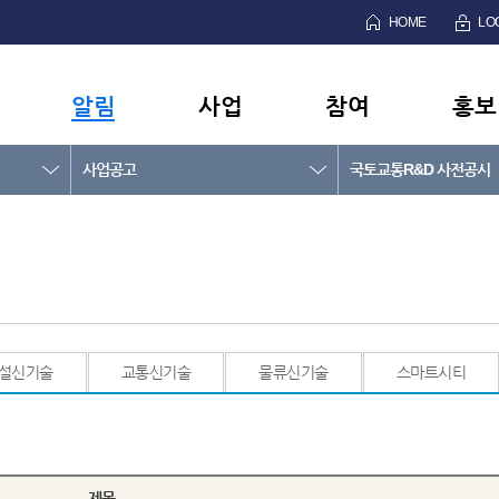
HOME
LO
알림
사업
참여
홍보
사업공고
국토교통R&D 사전공시
설신기술
교통신기술
물류신기술
스마트시티
제목