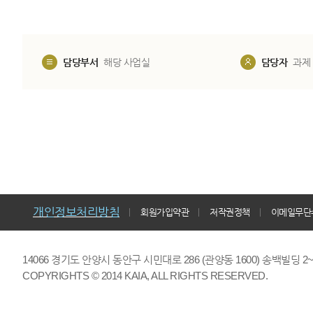
담당부서
해당 사업실
담당자
과제
개인정보처리방침
회원가입약관
저작권정책
이메일무단
14066 경기도 안양시 동안구 시민대로 286 (관양동 1600) 송백빌딩 2~7,9F 
COPYRIGHTS © 2014 KAIA, ALL RIGHTS RESERVED.