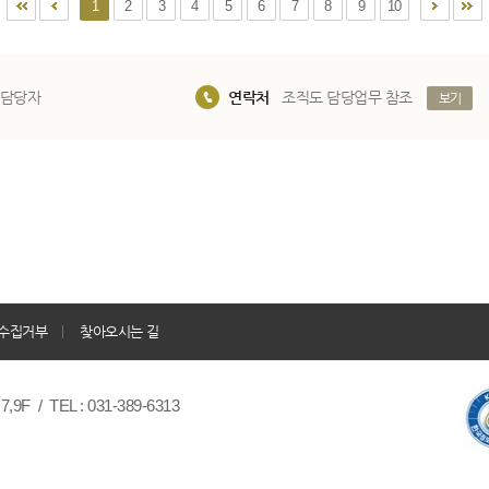
1
2
3
4
5
6
7
8
9
10
 담당자
연락처
조직도 담당업무 참조
보기
수집거부
찾아오시는 길
/ TEL : 031-389-6313