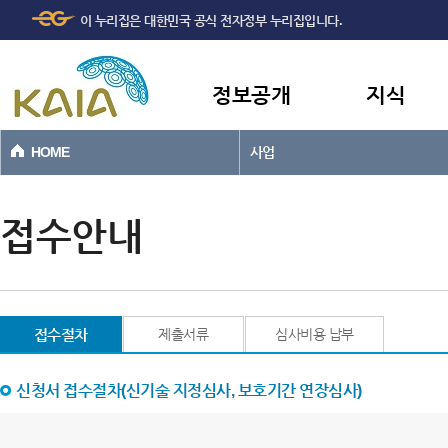
주메뉴
본문바로가기
이 누리집은 대한민국 공식 전자정부 누리집입니다.
바로가기
정보공개
지식
HOME
사업
접수안내
접수절차
제출서류
심사비용 납부
신청서 접수절차(신기술 지정심사, 보호기간 연장심사)