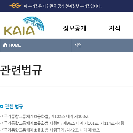
주메뉴
본문바로가기
이 누리집은 대한민국 공식 전자정부 누리집입니다.
바로가기
정보공개
지식
HOME
사업
관련법규
관련 법규
· 「국가통합교통체계효율화법」 제102조 내지 제103조
· 「국가통합교통체계효율화법 시행령」 제96조 내지 제101조, 제114조제4항
· 「국가통합교통체계효율화법 시행규칙」 제42조 내지 제48조