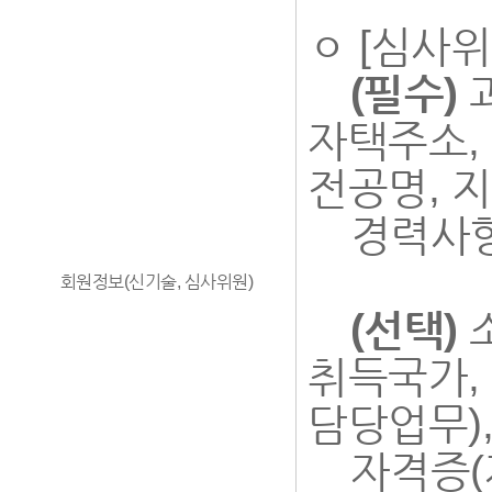
ㅇ [심사위
(필수)
과
자택주소, 
전공명, 지
경력사항(
회원정보(신기술, 심사위원)
(선택)
소
취득국가,
담당업무)
자격증(자