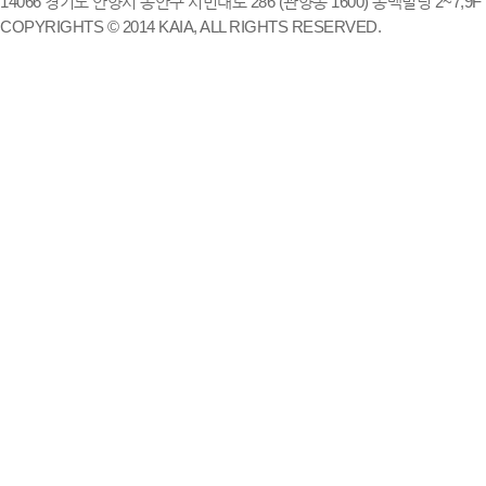
14066 경기도 안양시 동안구 시민대로 286 (관양동 1600) 송백빌딩 2~7,9F / TE
COPYRIGHTS © 2014 KAIA, ALL RIGHTS RESERVED.