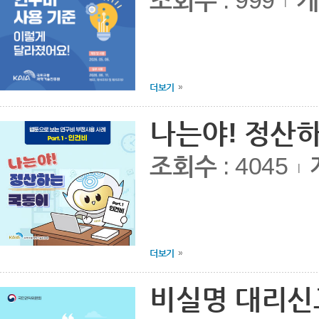
조회수
: 999
게
|
더보기
나는야! 정산
조회수
: 4045
|
더보기
비실명 대리신