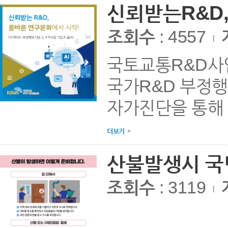
신뢰받는R&D
조회수
: 4557
|
국토교통R&D사
국가R&D 부정행
자가진단을 통해
더보기
산불발생시 국
조회수
: 3119
|