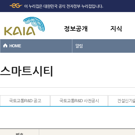
주메뉴
본문바로가기
이 누리집은 대한민국 공식 전자정부 누리집입니다.
바로가기
정보공개
지식
HOME
알림
스마트시티
국토교통R&D 공고
국토교통R&D 사전공시
건설신기
번호