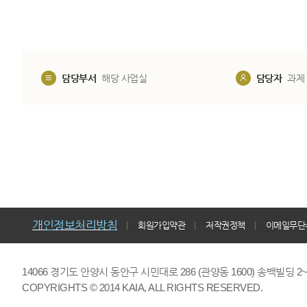
담당부서
해당 사업실
담당자
과제
개인정보처리방침
회원가입약관
저작권정책
이메일무단
14066 경기도 안양시 동안구 시민대로 286 (관양동 1600) 송백빌딩 2~7,9F 
COPYRIGHTS © 2014 KAIA, ALL RIGHTS RESERVED.