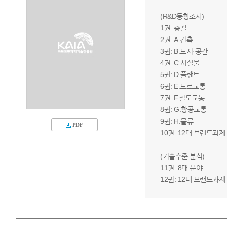
(R&D동향조사)
1권: 총괄
2권: A.건축
3권: B.도시·공간
4권: C.시설물
5권: D.플랜트
6권: E.도로교통
7권: F.철도교통
8권: G.항공교통
9권: H.물류
PDF
10권: 12대 브랜드과제
(기술수준 분석)
11권: 8대 분야
12권: 12대 브랜드과제