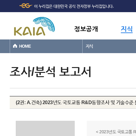
주메뉴
본문바로가기
이 누리집은 대한민국 공식 전자정부 누리집입니다.
바로가기
정보공개
지식
HOME
지식
조사/분석 보고서
(2권: A.건축) 2023년도 국토교통 R&D동향조사 및 기술수준
< 2023년도 국토교통