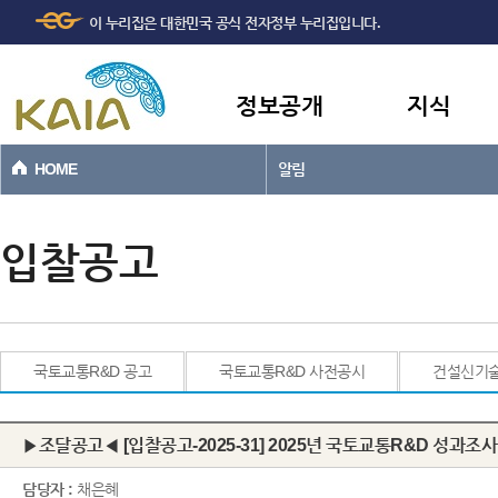
주메뉴
본문바로가기
이 누리집은 대한민국 공식 전자정부 누리집입니다.
바로가기
정보공개
지식
HOME
알림
입찰공고
국토교통R&D 공고
국토교통R&D 사전공시
건설신기
▶조달공고◀ [입찰공고-2025-31] 2025년 국토교통R&D 성과조
담당자 :
채은혜