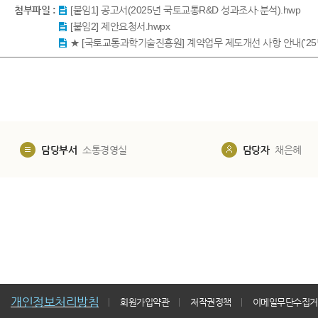
첨부파일 :
[붙임1] 공고서(2025년 국토교통R&D 성과조사·분석).hwp
[붙임2] 제안요청서.hwpx
★ [국토교통과학기술진흥원] 계약업무 제도개선 사항 안내('25년 
담당부서
소통경영실
담당자
채은혜
개인정보처리방침
회원가입약관
저작권정책
이메일무단수집거