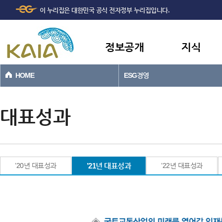
주메뉴
본문바로가기
이 누리집은 대한민국 공식 전자정부 누리집입니다.
바로가기
정보공개
지식
HOME
ESG경영
대표성과
’20년 대표성과
’21년 대표성과
’22년 대표성과